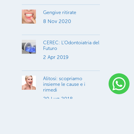
Gengive ritirate
8 Nov 2020
CEREC: L’Odontoiatria del
Futuro
2 Apr 2019
Alitosi: scopriamo
insieme le cause e i
rimedi
20 Lug 2018
Cibo e carie
31 Mag 2016