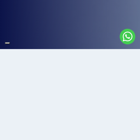
Il Centro Medico Odontoiatrico Brighenti operante nel settore dal
1988, dispone di professionisti pronti ad ascoltare le vostre
necessità per potervi dare il sorriso che desiderate.